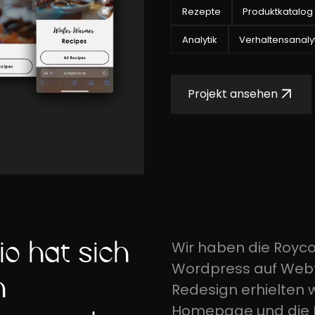
Rezepte
Produktkatalog
Analytik
Verhaltensanalyt
Projekt ansehen
o hat sich
Wir haben die Royco
Wordpress auf Webfl
h
Redesign erhielten w
Homepage und die Re