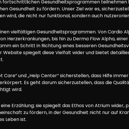
fortschrittlichen Gesundheitsprogrammen teilnehmen kon
en Gesundheit zu fördern. Unser Ziel war es, sicherzustell
n wird, die nicht nur funktional, sondern auch nutzerorient
seinen vielfältigen Gesundheitsprogrammen. Von Cardio Al
os von Herzerkrankungen, bis hin zu Derma Flow Alpha, ein
gramm ein Schritt in Richtung eines besseren Gesundheits
 Website spiegelt diese Vielfalt wider und bietet detailli
t.
t Care“ und „Help Center“ sicherstellen, dass Hilfe immer 
erkörpert. Es geht darum sicherzustellen, dass die Qual
tigt wird.
ur eine Erzählung; sie spiegelt das Ethos von Atrium wider
inschaft zu fördern, in der Gesundheit nicht nur auf Kra
s Leben ist.