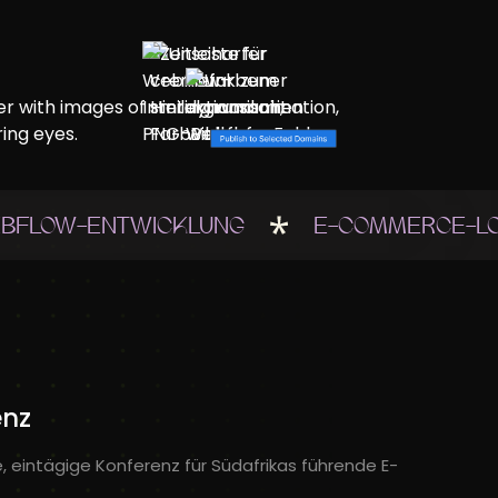
BFLOW-ENTWICKLUNG
E-COMMERCE-L
enz
e, eintägige Konferenz für Südafrikas führende E-