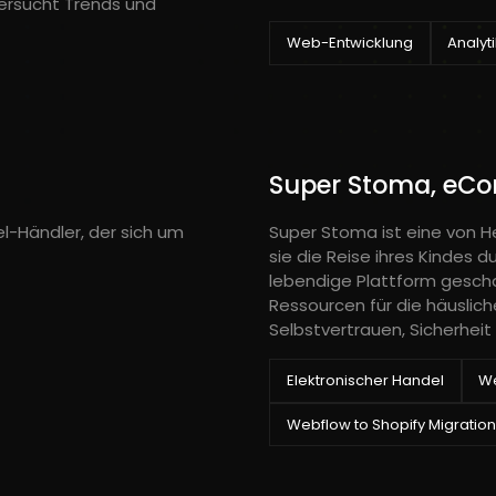
ersucht Trends und
Web-Entwicklung
Analyt
Super Stoma, eC
l-Händler, der sich um
Super Stoma ist eine von H
sie die Reise ihres Kindes 
lebendige Plattform gescha
Ressourcen für die häuslic
Selbstvertrauen, Sicherheit
Elektronischer Handel
We
Webflow to Shopify Migration