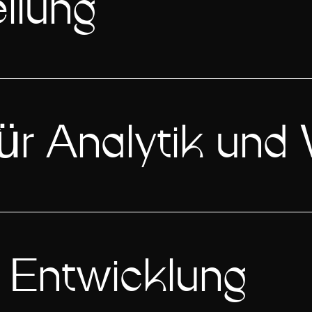
llung
für Analytik un
e Entwicklung