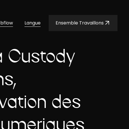
ebflow
Langue
Ensemble Travaillons
a Custody
ns,
vation des
 numériques