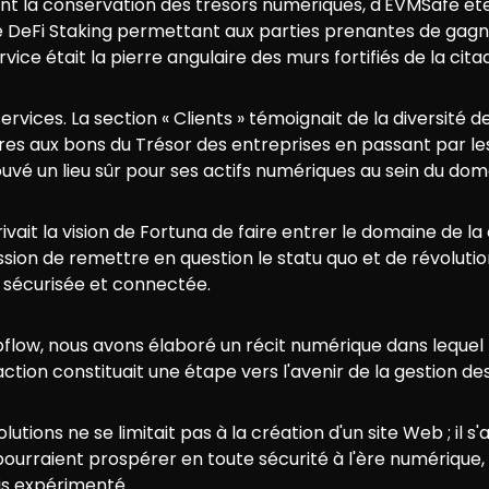
ant la conservation des trésors numériques, d'EVMSafe é
de DeFi Staking permettant aux parties prenantes de ga
ce était la pierre angulaire des murs fortifiés de la cit
services. La section « Clients » témoignait de la diversité d
cières aux bons du Trésor des entreprises en passant par le
rouvé un lieu sûr pour ses actifs numériques au sein du do
ivait la vision de Fortuna de faire entrer le domaine de l
ssion de remettre en question le statu quo et de révoluti
 sécurisée et connectée.
flow, nous avons élaboré un récit numérique dans lequel le
action constituait une étape vers l'avenir de la gestion de
utions ne se limitait pas à la création d'un site Web ; il 
ourraient prospérer en toute sécurité à l'ère numérique, où
is expérimenté.