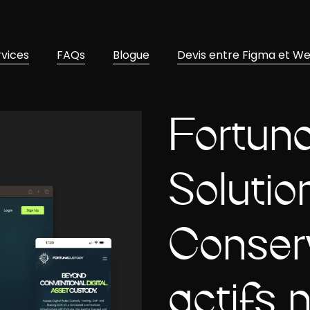
rvices
FAQs
Blogue
Devis entre Figma et W
Fortun
Solutio
Conser
actifs