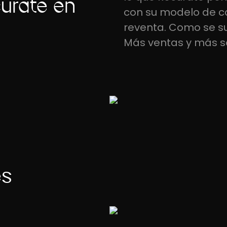
curate en
con su modelo de c
reventa. Como se su
Más ventas y más so
és