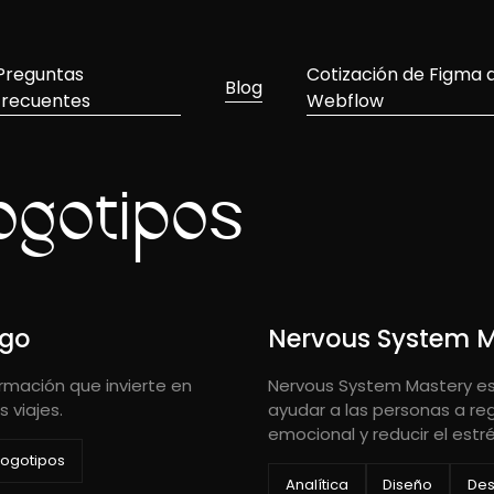
Preguntas
Cotización de Figma 
Blog
frecuentes
Webflow
logotipos
sgo
Nervous System M
rmación que invierte en
Nervous System Mastery e
 viajes.
ayudar a las personas a regu
emocional y reducir el estré
logotipos
Analítica
Diseño
Des