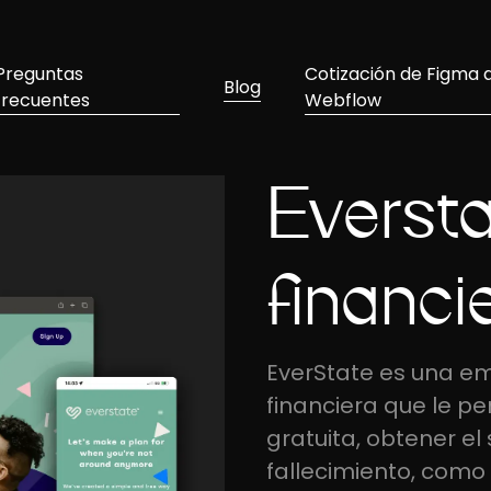
Preguntas
Cotización de Figma 
Blog
frecuentes
Webflow
Eversta
financi
EverState es una e
financiera que le p
gratuita, obtener e
fallecimiento, como