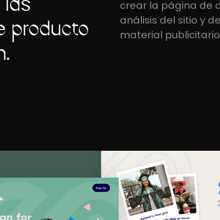
 las
crear la página de 
análisis del sitio y
e producto
material publicitario
n.
l