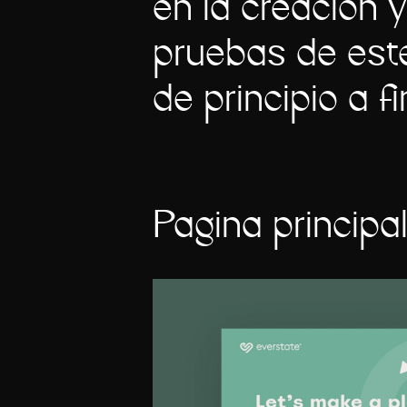
en la creación y
pruebas de est
de principio a fi
Página principa