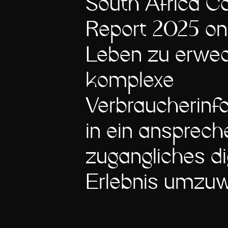
South Africa 
Report 2025 on
Leben zu erwe
komplexe
Verbraucherinf
in ein ansprech
zugängliches di
Erlebnis umzuw