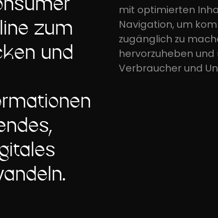
Consumer
mit optimierten Inha
line zum
Navigation, um kom
zugänglich zu mache
cken und
hervorzuheben und 
Verbraucher und Un
ormationen
endes,
gitales
andeln.