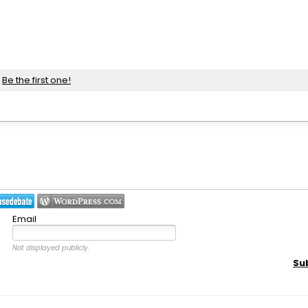
.
Be the first one!
Email
Not displayed publicly.
Su