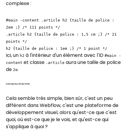
complexe :
#main -content .article h2 {taille de police :
2em ;} /* 111 points */
.article h2 {taille de police : 1,5 cm ;} /* 21
points */
h2 {taille de police : 1em ;} /* 1 point */
Ici, un
à l'intérieur d'un élément avec l'ID
h2
#main -
et classe
aura une taille de police
content
.article
de
.
2e
Concepteur de flux Web
Cela semble très simple, bien sûr, c'est un peu
différent dans Webflow, c'est une plateforme de
développement visuel, alors qu'est-ce que c'est
quoi, où est-ce que je le vois, et qu'est-ce qui
s'applique à quoi ?