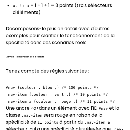
= 1 + 1 + 1 = 3 points (trois sélecteurs
ul li a
d'éléments).
Décomposons-le plus en détail avec d'autres
exemples pour clarifier le fonctionnement de la
spécificité dans des scénarios réels.
Exemple 1 : combinaison de sélecteurs
Tenez compte des règles suivantes :
#nav {couleur : bleu ;} /* 100 points */
.nav-item {couleur : vert ;} /* 10 points */
.nav-item a {couleur : rouge ;} /* 11 points */
Une ancre
<a>dans un élément avec l'ID
et la
#nav
classe
sera rouge en raison de la
.nav-item
spécificité de
à partir du
11 points
.nav-item a
sélecteur, qui a une spécificité plus élevée que
.nav-