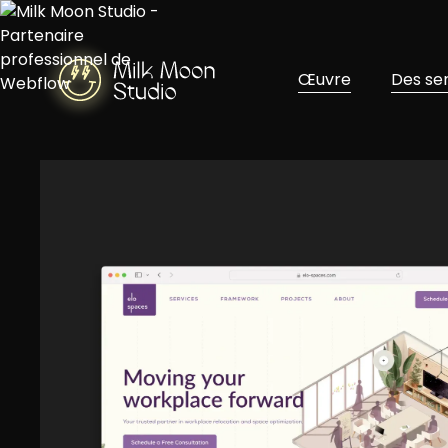
Œuvre
Des se