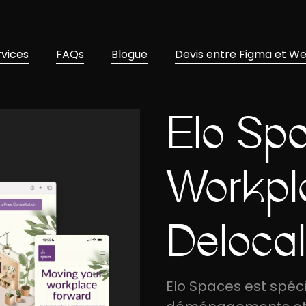
rvices
FAQs
Blogue
Devis entre Figma et W
Elo Sp
Workpl
Delocal
Elo Spaces est spéci