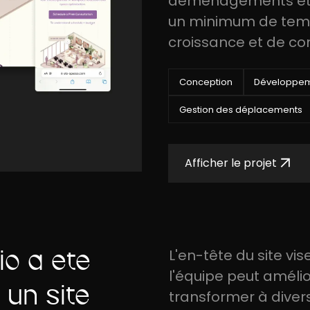
déménagements et l'
un minimum de temp
croissance et de con
Conception
Développe
Gestion des déplacements
Afficher le projet
io a été
L'en-tête du site v
l'équipe peut amélio
 un site
transformer à diver