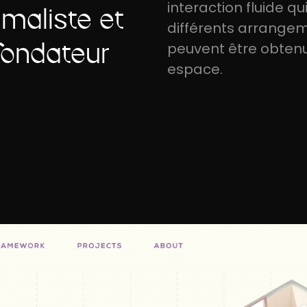
interaction fluide q
maliste et
différents arrangem
fondateur
peuvent être obten
espace.