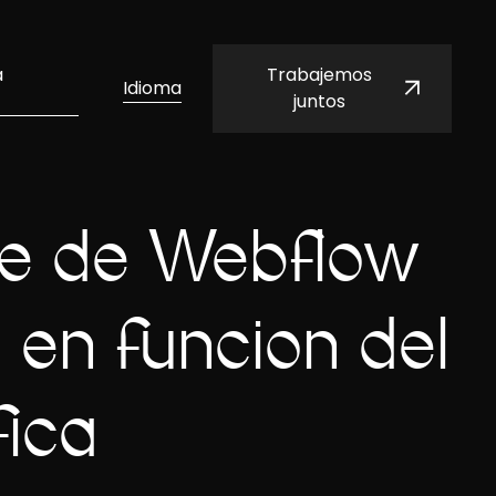
a
Trabajemos
Idioma
juntos
te de Webflow
en función del
fica