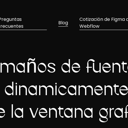
Preguntas
Cotización de Figma 
Blog
frecuentes
Webflow
amaños de fuen
n dinámicamente 
e la ventana grá