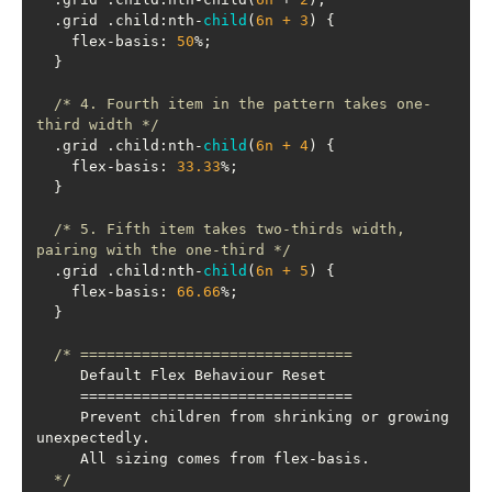
  .grid .child:nth-
child
(
6n
 + 
3
)
    flex-basis: 
50
/* 4. Fourth item in the pattern takes one-
third width */
  .grid .child:nth-
child
(
6n
 + 
4
)
    flex-basis: 
33.33
/* 5. Fifth item takes two-thirds width, 
pairing with the one-third */
  .grid .child:nth-
child
(
6n
 + 
5
)
    flex-basis: 
66.66
     Prevent children from shrinking or growing 
  */