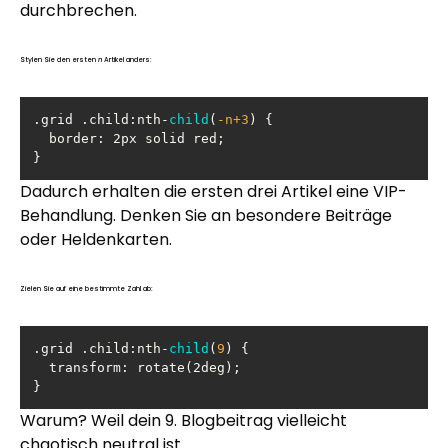
durchbrechen.
Stylen Sie den ersten
n
Artikel anders:
.grid .child:nth-
child
(
-n+
3
)
border
}
Dadurch erhalten die ersten drei Artikel eine VIP-
Behandlung. Denken Sie an besondere Beiträge
oder Heldenkarten.
Zielen Sie auf eine bestimmte Zahl ab:
.grid .child:nth-
child
(
9
)
transform
}
Warum? Weil dein 9. Blogbeitrag vielleicht
chaotisch neutral ist.