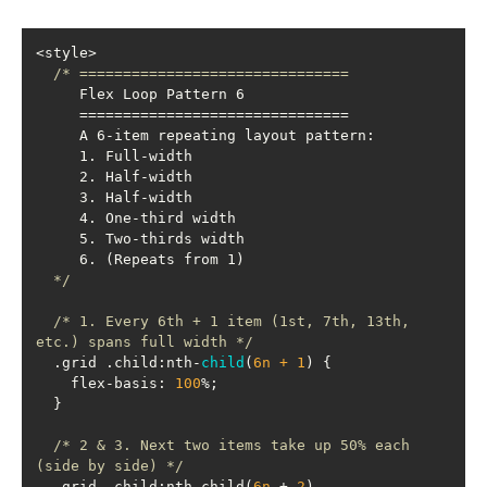
  */
/* 1. Every 6th + 1 item (1st, 7th, 13th, 
etc.) spans full width */
  .grid .child:nth-
child
(
6n
 + 
1
)
    flex-basis: 
100
/* 2 & 3. Next two items take up 50% each 
(side by side) */
  .grid .child:nth-child(
6n
 + 
2