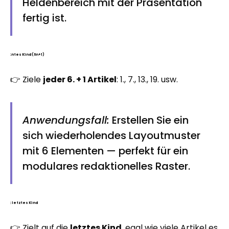
Heldenbereich mit der Präsentation
fertig ist.
:ntes Kind (6n+1)
👉 Ziele
jeder 6. + 1 Artikel
: 1., 7., 13., 19. usw.
Anwendungsfall:
Erstellen Sie ein
sich wiederholendes Layoutmuster
mit 6 Elementen — perfekt für ein
modulares redaktionelles Raster.
: letztes Kind
👉 Zielt auf die
letztes Kind
, egal wie viele Artikel es