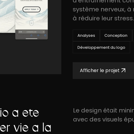
d'entraînement conçu
système nerveux, à r
à réduire leur stress.
Analyses
Conception
Développement du logo
Afficher le projet
io a été
Le design était mini
avec des visuels ép
r vie à la