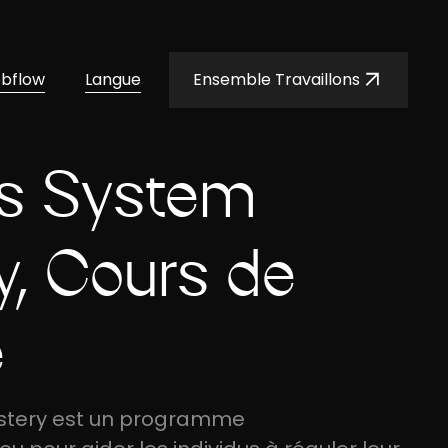
ebflow
Langue
Ensemble Travaillons
s System
y, Cours de
e
stery est un programme