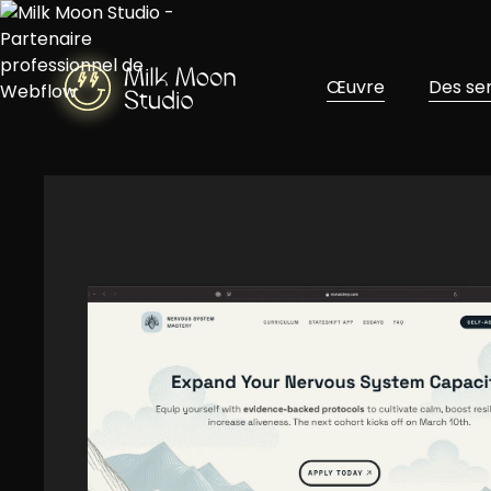
Œuvre
Des se