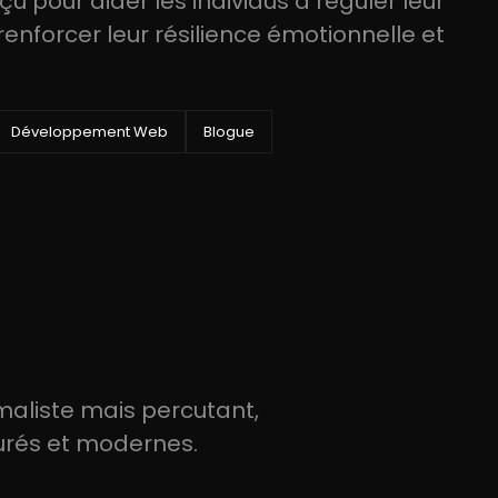
 pour aider les individus à réguler leur
enforcer leur résilience émotionnelle et
Développement Web
Blogue
maliste mais percutant,
urés et modernes.