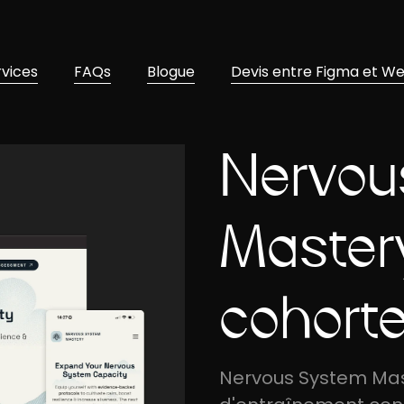
rvices
FAQs
Blogue
Devis entre Figma et W
Nervou
Master
cohort
Nervous System Ma