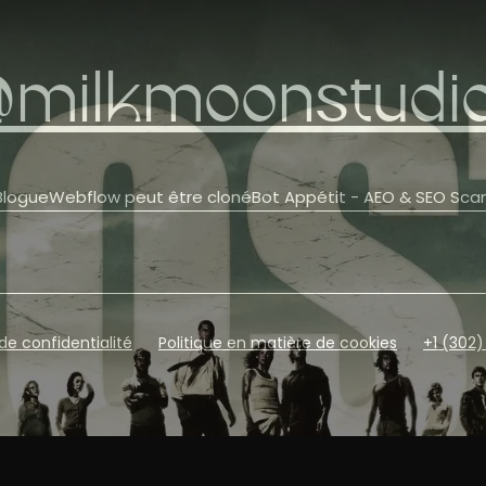
@milkmoonstudi
Blogue
Webflow peut être cloné
Bot Appétit - AEO & SEO Sca
 de confidentialité
Politique en matière de cookies
+1 (302