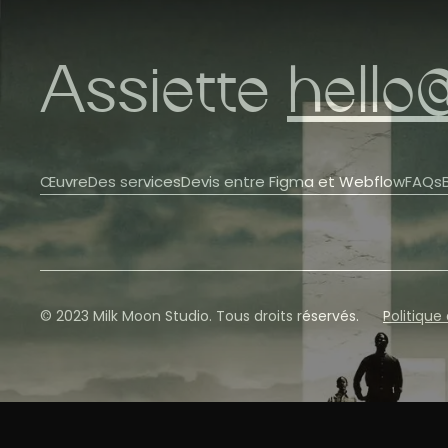
Assiette
hello
Œuvre
Des services
Devis entre Figma et Webflow
FAQs
© 2023 Milk Moon Studio. Tous droits réservés.
Politique